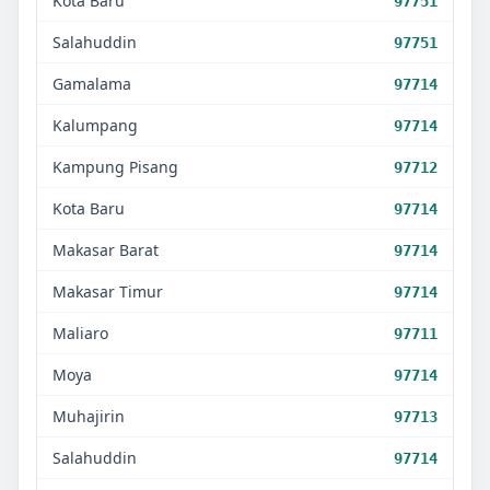
Kota Baru
97751
Salahuddin
97751
Gamalama
97714
Kalumpang
97714
Kampung Pisang
97712
Kota Baru
97714
Makasar Barat
97714
Makasar Timur
97714
Maliaro
97711
Moya
97714
Muhajirin
97713
Salahuddin
97714