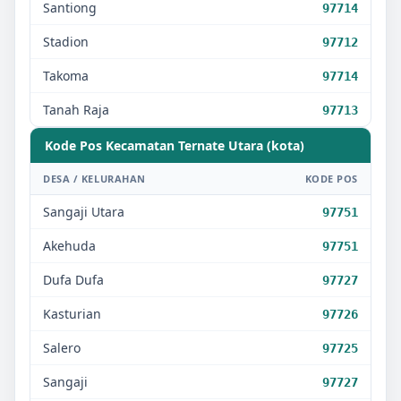
Santiong
97714
Stadion
97712
Takoma
97714
Tanah Raja
97713
Kode Pos Kecamatan
Ternate Utara (kota)
DESA / KELURAHAN
KODE POS
Sangaji Utara
97751
Akehuda
97751
Dufa Dufa
97727
Kasturian
97726
Salero
97725
Sangaji
97727