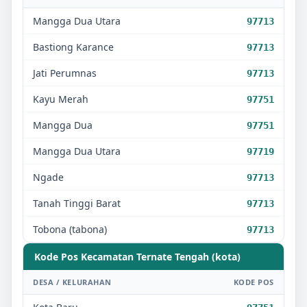
Mangga Dua Utara
97713
Bastiong Karance
97713
Jati Perumnas
97713
Kayu Merah
97751
Mangga Dua
97751
Mangga Dua Utara
97719
Ngade
97713
Tanah Tinggi Barat
97713
Tobona (tabona)
97713
Kode Pos Kecamatan
Ternate Tengah (kota)
DESA / KELURAHAN
KODE POS