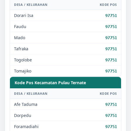
DESA / KELURAHAN
KODE POS
Dorari Isa
97751
Faudu
97751
Mado
97751
Tafraka
97751
Togolobe
97751
Tomajiko
97751
Kode Pos Kecamatan
Pulau Ternate
DESA / KELURAHAN
KODE POS
Afe Taduma
97751
Dorpedu
97751
Foramadiahi
97751