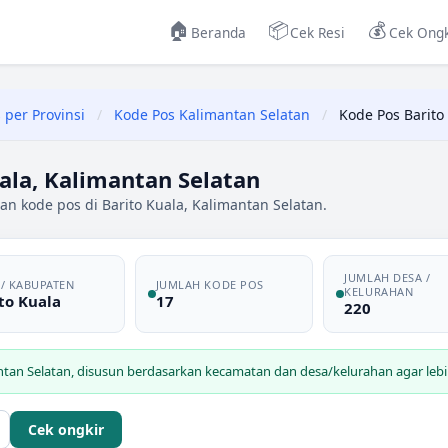
🏠
📦
💰
Beranda
Cek Resi
Cek Ongk
 per Provinsi
/
Kode Pos Kalimantan Selatan
/
Kode Pos Barito
ala, Kalimantan Selatan
an kode pos di Barito Kuala, Kalimantan Selatan.
JUMLAH DESA /
 / KABUPATEN
JUMLAH KODE POS
KELURAHAN
to Kuala
17
220
ntan Selatan
, disusun berdasarkan kecamatan dan desa/kelurahan agar lebi
Cek ongkir