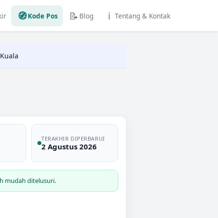
🧭
📝
ℹ️
ir
Kode Pos
Blog
Tentang & Kontak
 Kuala
TERAKHIR DIPERBARUI
2 Agustus 2026
h mudah ditelusuri.