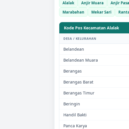
Alalak
Anjir Muara
Anjir Pas
Marabahan
Mekar Sari
Rant
Kode Pos Kecamatan
Alalak
DESA / KELURAHAN
Belandean
Belandean Muara
Berangas
Berangas Barat
Berangas Timur
Beringin
Handil Bakti
Panca Karya