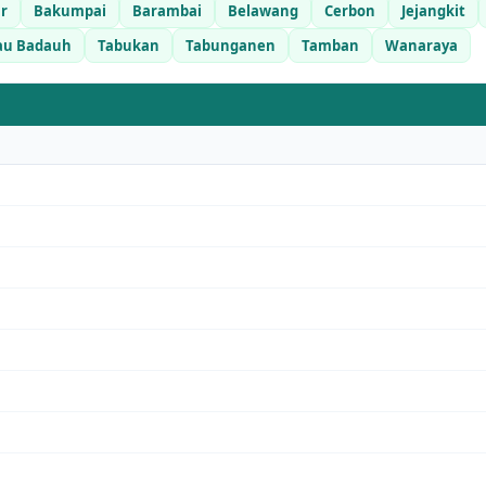
ar
Bakumpai
Barambai
Belawang
Cerbon
Jejangkit
au Badauh
Tabukan
Tabunganen
Tamban
Wanaraya