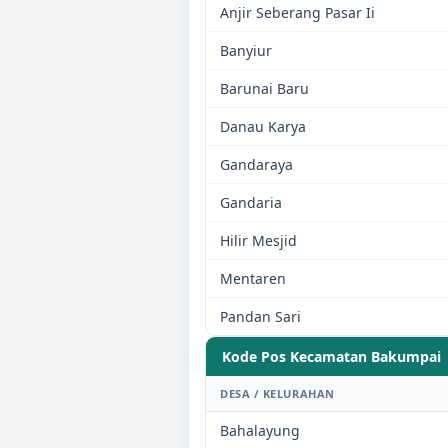
Anjir Seberang Pasar Ii
Banyiur
Barunai Baru
Danau Karya
Gandaraya
Gandaria
Hilir Mesjid
Mentaren
Pandan Sari
Kode Pos Kecamatan
Bakumpai
DESA / KELURAHAN
Bahalayung