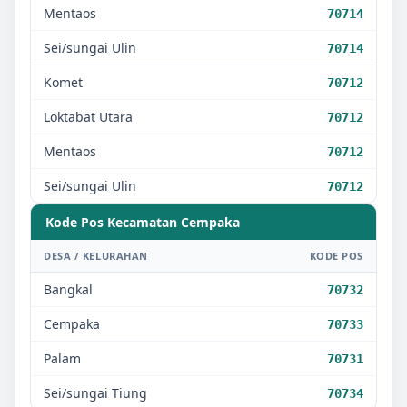
Mentaos
70714
Sei/sungai Ulin
70714
Komet
70712
Loktabat Utara
70712
Mentaos
70712
Sei/sungai Ulin
70712
Kode Pos Kecamatan
Cempaka
DESA / KELURAHAN
KODE POS
Bangkal
70732
Cempaka
70733
Palam
70731
Sei/sungai Tiung
70734