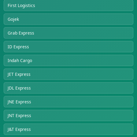
First Logistics
Gojek
Grab Express
ID Express
Indah Cargo
JET Express
JDL Express
JNE Express
JNT Express
J&T Express