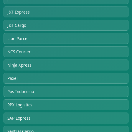
J&T Express
J&T Cargo
Lion Parcel
NCS Courier
Ninja Xpress
Paxel
Pos Indonesia
RPX Logistics
SAP Express
Sentral Cargo