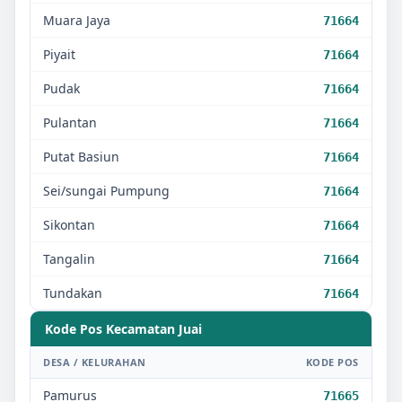
Muara Jaya
71664
Piyait
71664
Pudak
71664
Pulantan
71664
Putat Basiun
71664
Sei/sungai Pumpung
71664
Sikontan
71664
Tangalin
71664
Tundakan
71664
Kode Pos Kecamatan
Juai
DESA / KELURAHAN
KODE POS
Pamurus
71665