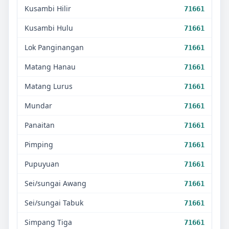
Kusambi Hilir
71661
Kusambi Hulu
71661
Lok Panginangan
71661
Matang Hanau
71661
Matang Lurus
71661
Mundar
71661
Panaitan
71661
Pimping
71661
Pupuyuan
71661
Sei/sungai Awang
71661
Sei/sungai Tabuk
71661
Simpang Tiga
71661