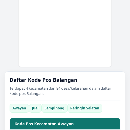
Daftar Kode Pos
Balangan
Terdapat
4
kecamatan dan
84
desa/kelurahan dalam daftar
kode pos
Balangan
.
Awayan
Juai
Lampihong
Paringin Selatan
Kode Pos Kecamatan
Awayan