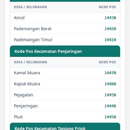
DESA / KELURAHAN
KODE POS
Ancol
14430
Pademangan Barat
14420
Pademangan Timur
14410
Kode Pos Kecamatan
Penjaringan
DESA / KELURAHAN
KODE POS
Kamal Muara
14470
Kapuk Muara
14460
Pejagalan
14450
Penjaringan
14440
Pluit
14450
Kode Pos Kecamatan
Tanjung Priok